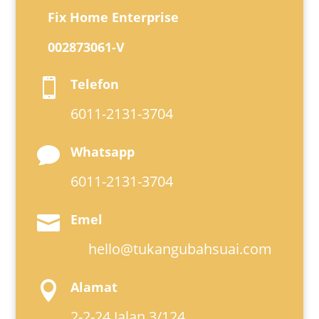
Fix Home Enterprise
002873061-V
Telefon

6011-2131-3704
Whatsapp

6011-2131-3704
Emel

hello@tukangubahsuai.com
Alamat

2-2-24 Jalan 3/124,