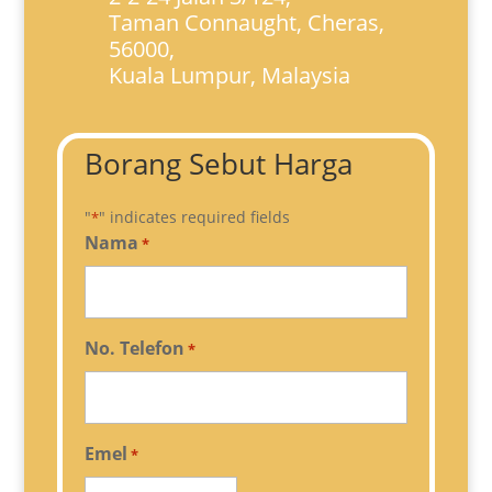
Taman Connaught, Cheras,
56000,
Kuala Lumpur, Malaysia
Borang Sebut Harga
"
" indicates required fields
*
Nama
*
No. Telefon
*
Emel
*