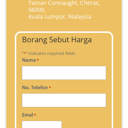
Taman Connaught, Cheras,
56000,
Kuala Lumpur, Malaysia
Borang Sebut Harga
"
" indicates required fields
*
Nama
*
No. Telefon
*
Emel
*