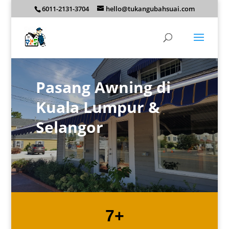
6011-2131-3704
hello@tukangubahsuai.com
Pasang Awning di
Kuala Lumpur &
Selangor
7+