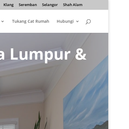
Klang
Seremban
Selangor
Shah Alam
Tukang Cat Rumah
Hubungi
la Lumpur &