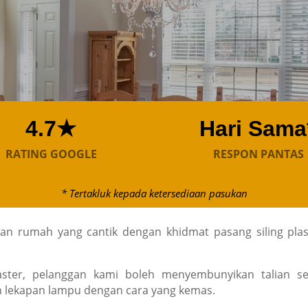
4.7★
Hari Sama
RATING GOOGLE
RESPON PANTAS
* Tertakluk kepada ketersediaan pasukan
 rumah yang cantik dengan khidmat pasang siling plas
aster, pelanggan kami boleh menyembunyikan talian sert
 lekapan lampu dengan cara yang kemas.