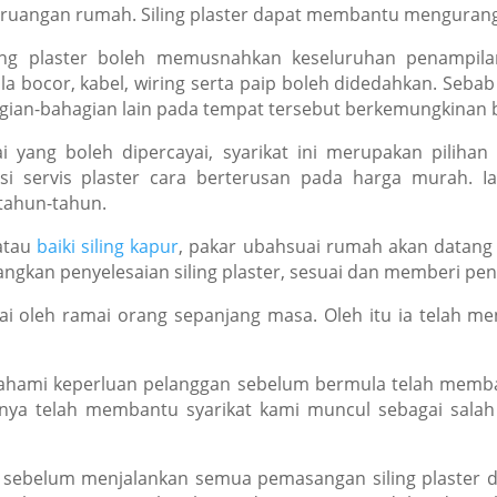
a ruangan rumah. Siling plaster dapat membantu mengurang
ling plaster boleh memusnahkan keseluruhan penampila
 bocor, kabel, wiring serta paip boleh didedahkan. Seba
agian-bahagian lain pada tempat tersebut berkemungkinan b
 yang boleh dipercayai, syarikat ini merupakan piliha
 servis plaster cara berterusan pada harga murah. Ia
tahun-tahun.
 atau
baiki siling kapur
, pakar ubahsuai rumah akan datang 
gkan penyelesaian siling plaster, sesuai dan memberi pe
kai oleh ramai orang sepanjang masa. Oleh itu ia telah m
hami keperluan pelanggan sebelum bermula telah memba
ya telah membantu syarikat kami muncul sebagai salah s
 sebelum menjalankan semua pemasangan siling plaster dan 