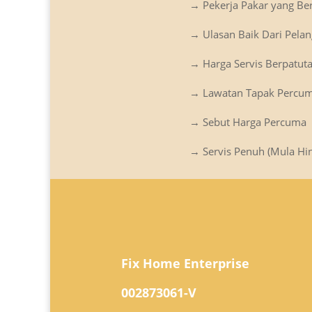
→ Pekerja Pakar yang B
→ Ulasan Baik Dari Pela
→ Harga Servis Berpatut
→ Lawatan Tapak Percu
→ Sebut Harga Percuma
→ Servis Penuh (Mula Hin
Fix Home Enterprise
002873061-V