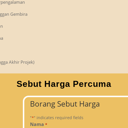
erpengalaman
nggan Gembira
an
ma
gga Akhir Projek)
Sebut Harga Percuma
Borang Sebut Harga
"
" indicates required fields
*
Nama
*